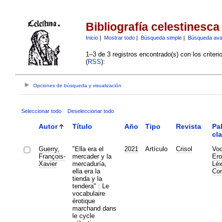
Bibliografía celestinesca
Inicio
|
Mostrar todo
|
Búsqueda simple
|
Búsqueda av
1–3 de 3 registros encontrado(s) con los criter
(
RSS
):
Opciones de búsqueda y visualización
Seleccionar todo
Deseleccionar todo
Autor
Título
Año
Tipo
Revista
Pa
cl
Guerry,
"Ella era el
2021
Artículo
Crisol
Voc
François-
mercader y la
Ero
Xavier
mercaduría,
Léx
ella era la
Co
tienda y la
tendera" : Le
vocabulaire
érotique
marchand dans
le cycle