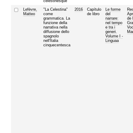
célestinesque
Lefèvre,
"La Celestina"
2016
Capítulo
Le forme
Rec
Matteo
come
de libro
del
Apr
grammatica. La
narrare:
de 
funzione della
nel tempo
Gra
narrativa nella
e tra i
Voc
diffusione dello
generi.
Ma
spagnolo
Volume I -
nell'Italia
Linguaa
cinquecentesca