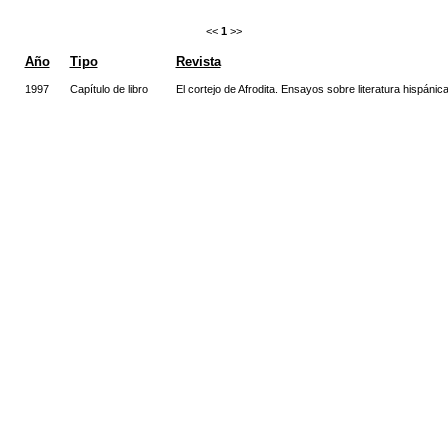
<<
1
>>
Año
Tipo
Revista
1997
Capítulo de libro
El cortejo de Afrodita. Ensayos sobre literatura hispánic