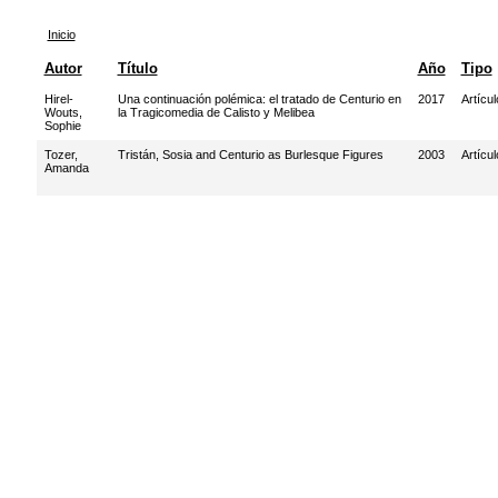
Inicio
Autor
Título
Año
Tipo
Hirel-
Una continuación polémica: el tratado de Centurio en
2017
Artícul
Wouts,
la Tragicomedia de Calisto y Melibea
Sophie
Tozer,
Tristán, Sosia and Centurio as Burlesque Figures
2003
Artícul
Amanda