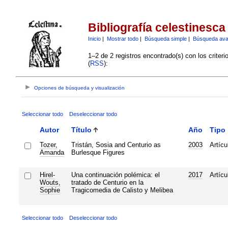
Bibliografía celestinesca
Inicio
|
Mostrar todo
|
Búsqueda simple
|
Búsqueda av
1–2 de 2 registros encontrado(s) con los criter
(
RSS
):
Opciones de búsqueda y visualización
Seleccionar todo
Deseleccionar todo
Autor
Título
Año
Tipo
Tozer,
Tristán, Sosia and Centurio as
2003
Artícu
Amanda
Burlesque Figures
Hirel-
Una continuación polémica: el
2017
Artícu
Wouts,
tratado de Centurio en la
Sophie
Tragicomedia de Calisto y Melibea
Seleccionar todo
Deseleccionar todo