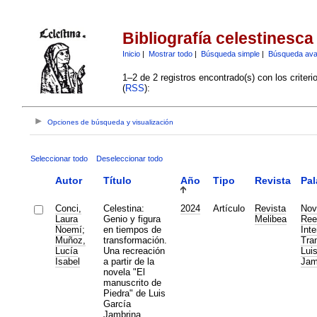
Bibliografía celestinesca
Inicio
|
Mostrar todo
|
Búsqueda simple
|
Búsqueda av
1–2 de 2 registros encontrado(s) con los criter
(
RSS
):
Opciones de búsqueda y visualización
Seleccionar todo
Deseleccionar todo
Autor
Título
Año
Tipo
Revista
Pal
Conci,
Celestina:
2024
Artículo
Revista
Nove
Laura
Genio y figura
Melibea
Ree
Noemí
;
en tiempos de
Inte
Muñoz,
transformación.
Tra
Lucía
Una recreación
Lui
Isabel
a partir de la
Jam
novela "El
manuscrito de
Piedra" de Luis
García
Jambrina