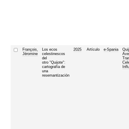
François,
Los ecos
2025
Artículo
e-Spania
Qui
Jéromine
celestinescos
Ave
del
Tra
otro "Quijote":
Cel
cartografía de
Infl
una
resemantización