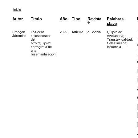
Inicio
Autor
Título
Año
Tipo
Revista
Palabras
clave
François,
Los ecos
2025
Artículo
e-Spania
Quijote de
Jéromine
celestinescos
Avellaneda
;
del
Transtextualidad
;
otro "Quijote":
Celestinesca
;
cartografía de
Influencia
una
resemantización