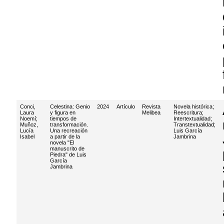
Conci,
Celestina: Genio
2024
Artículo
Revista
Novela histórica
;
Laura
y figura en
Melibea
Reescritura
;
Noemí
;
tiempos de
Intertextualidad
;
Muñoz,
transformación.
Transtextualidad
;
Lucía
Una recreación
Luis García
Isabel
a partir de la
Jambrina
novela "El
manuscrito de
Piedra" de Luis
García
Jambrina