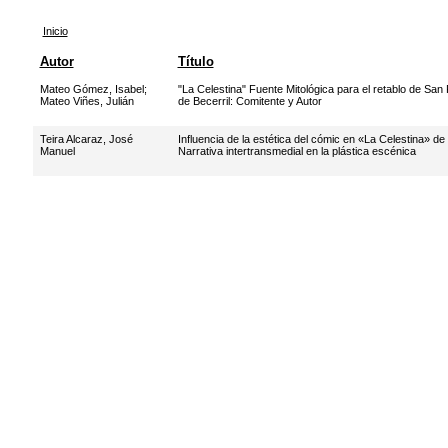
Inicio
Autor
Título
Mateo Gómez, Isabel
;
"La Celestina" Fuente Mitológica para el retablo de San
Mateo Viñes, Julián
de Becerril: Comitente y Autor
Teira Alcaraz, José
Influencia de la estética del cómic en «La Celestina» d
Manuel
Narrativa intertransmedial en la plástica escénica