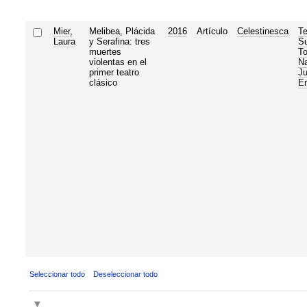
Mier,
Melibea, Plácida
2016
Artículo
Celestinesca
Te
Laura
y Serafina: tres
Su
muertes
To
violentas en el
Na
primer teatro
Ju
clásico
En
Seleccionar todo
Deseleccionar todo