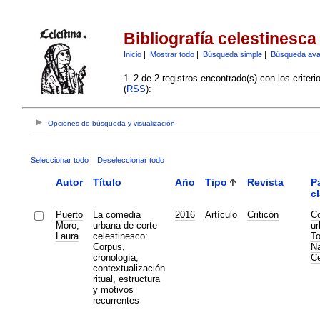
Bibliografía celestinesca
Inicio
|
Mostrar todo
|
Búsqueda simple
|
Búsqueda av
1–2 de 2 registros encontrado(s) con los criter
(
RSS
):
Opciones de búsqueda y visualización
Seleccionar todo
Deseleccionar todo
Autor
Título
Año
Tipo
Revista
P
c
Puerto
La comedia
2016
Artículo
Criticón
C
Moro,
urbana de corte
ur
Laura
celestinesco:
To
Corpus,
Na
cronología,
Ce
contextualización
ritual, estructura
y motivos
recurrentes