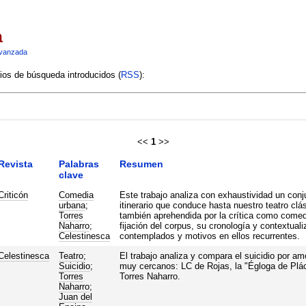
a
vanzada
rios de búsqueda introducidos (
RSS
):
<<
1
>>
Revista
Palabras
Resumen
clave
Criticón
Comedia
Este trabajo analiza con exhaustividad un conj
urbana
;
itinerario que conduce hasta nuestro teatro clá
Torres
también aprehendida por la crítica como comed
Naharro
;
fijación del corpus, su cronología y contextuali
Celestinesca
contemplados y motivos en ellos recurrentes.
Celestinesca
Teatro
;
El trabajo analiza y compara el suicidio por a
Suicidio
;
muy cercanos: LC de Rojas, la "Égloga de Plác
Torres
Torres Naharro.
Naharro
;
Juan del