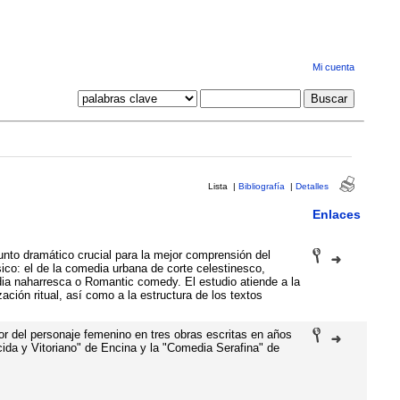
Mi cuenta
Lista
|
Bibliografía
|
Detalles
Enlaces
unto dramático crucial para la mejor comprensión del
sico: el de la comedia urbana de corte celestinesco,
ia naharresca o Romantic comedy. El estudio atiende a la
zación ritual, así como a la estructura de los textos
mor del personaje femenino en tres obras escritas en años
ida y Vitoriano" de Encina y la "Comedia Serafina" de