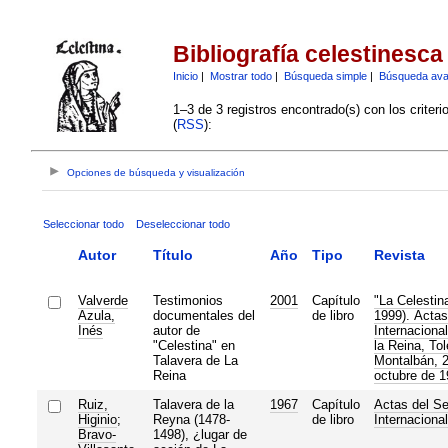
Bibliografía celestinesca
Inicio
|
Mostrar todo
|
Búsqueda simple
|
Búsqueda av
1–3 de 3 registros encontrado(s) con los criter
(
RSS
):
Opciones de búsqueda y visualización
Seleccionar todo
Deseleccionar todo
Autor
Título
Año
Tipo
Revista
Valverde
Testimonios
2001
Capítulo
"La Celestin
Azula,
documentales del
de libro
1999). Actas
Inés
autor de
Internaciona
"Celestina" en
la Reina, To
Talavera de La
Montalbán, 2
Reina
octubre de 1
Ruiz,
Talavera de la
1967
Capítulo
Actas del S
Higinio
;
Reyna (1478-
de libro
Internaciona
Bravo-
1498), ¿lugar de