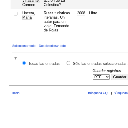
Villasante,
acción de La
Carmen
Celestina?
Unceta,
Rutas turísticas
2008
Libro
María
literarias. Un
autor para un
viaje: Fernando
de Rojas
Seleccionar todo
Deseleccionar todo
Todas las entradas
Sólo las entradas seleccionadas:
Guardar registros:
Guardar
Inicio
Búsqueda CQL
|
Búsqueda