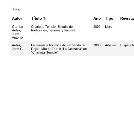
Inicio
Autor
Título
Año
Tipo
Revista
Garrido
Charlotte Temple: Estudio de
2002
Libro
Ardila,
tradiciones, géneros y fuentes
Juan
Antonio
Ardila,
La herencia británica de Fernando de
2000
Artículo
Hispanófi
John G.
Rojas: Mlle La Rue o "La Celestina" en
"Charlotte Temple"