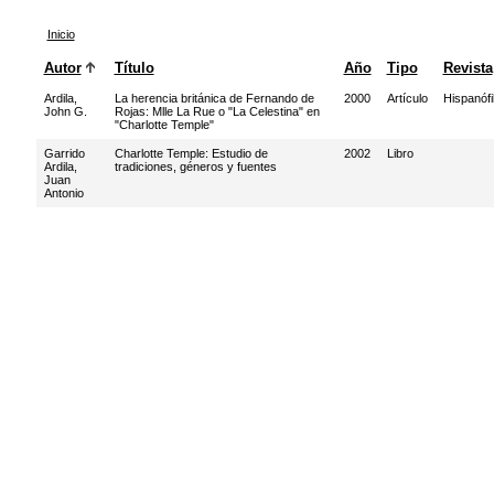
Inicio
Autor
Título
Año
Tipo
Revista
Ardila,
La herencia británica de Fernando de
2000
Artículo
Hispanófi
John G.
Rojas: Mlle La Rue o "La Celestina" en
"Charlotte Temple"
Garrido
Charlotte Temple: Estudio de
2002
Libro
Ardila,
tradiciones, géneros y fuentes
Juan
Antonio