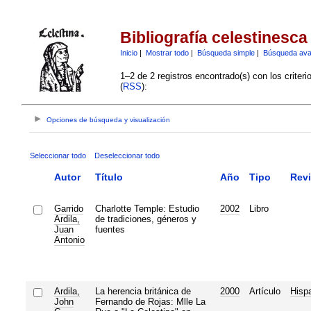
Bibliografía celestinesca
Inicio
|
Mostrar todo
|
Búsqueda simple
|
Búsqueda av
1–2 de 2 registros encontrado(s) con los criter
(
RSS
):
Opciones de búsqueda y visualización
Seleccionar todo
Deseleccionar todo
Autor
Título
Año
Tipo
Revi
Garrido
Charlotte Temple: Estudio
2002
Libro
Ardila,
de tradiciones, géneros y
Juan
fuentes
Antonio
Ardila,
La herencia británica de
2000
Artículo
Hispa
John
Fernando de Rojas: Mlle La