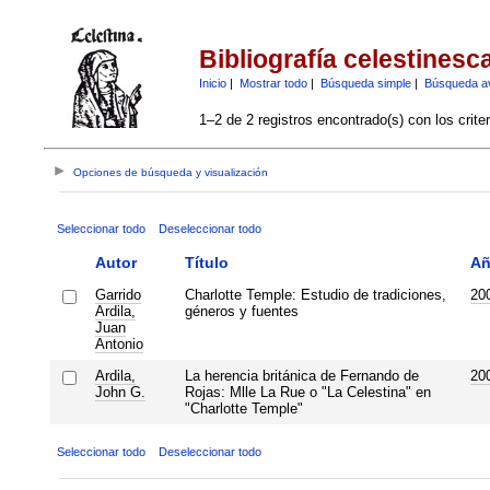
Bibliografía celestinesc
Inicio
|
Mostrar todo
|
Búsqueda simple
|
Búsqueda a
1–2 de 2 registros encontrado(s) con los crite
Opciones de búsqueda y visualización
Seleccionar todo
Deseleccionar todo
Autor
Título
A
Garrido
Charlotte Temple: Estudio de tradiciones,
20
Ardila,
géneros y fuentes
Juan
Antonio
Ardila,
La herencia británica de Fernando de
20
John G.
Rojas: Mlle La Rue o "La Celestina" en
"Charlotte Temple"
Seleccionar todo
Deseleccionar todo