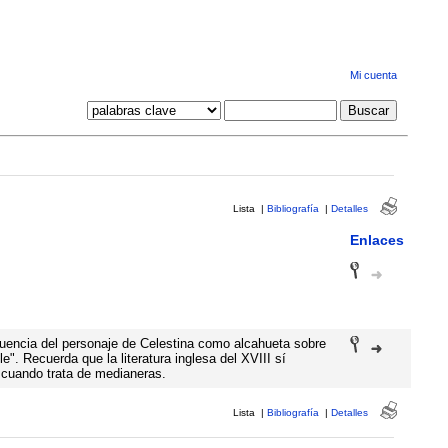
Mi cuenta
Lista
|
Bibliografía
|
Detalles
Enlaces
fluencia del personaje de Celestina como alcahueta sobre
e". Recuerda que la literatura inglesa del XVIII sí
 cuando trata de medianeras.
Lista
|
Bibliografía
|
Detalles