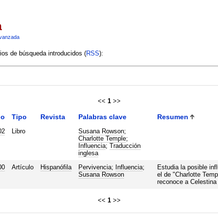
a
vanzada
rios de búsqueda introducidos (
RSS
):
<<
1
>>
ño
Tipo
Revista
Palabras clave
Resumen
02
Libro
Susana Rowson
;
Charlotte Temple
;
Influencia
;
Traducción
inglesa
00
Artículo
Hispanófila
Pervivencia
;
Influencia
;
Estudia la posible in
Susana Rowson
el de "Charlotte Templ
reconoce a Celestina
<<
1
>>