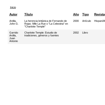
Inicio
Autor
Título
Año
Tipo
Revista
Ardila,
La herencia británica de Fernando de
2000
Artículo
Hispanófi
John G.
Rojas: Mlle La Rue o "La Celestina" en
"Charlotte Temple"
Garrido
Charlotte Temple: Estudio de
2002
Libro
Ardila,
tradiciones, géneros y fuentes
Juan
Antonio