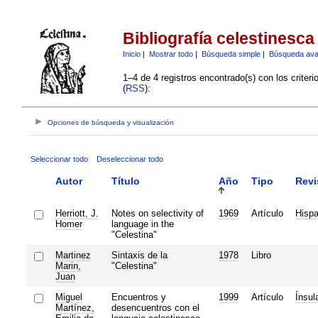
Bibliografía celestinesca
Inicio
|
Mostrar todo
|
Búsqueda simple
|
Búsqueda av
1–4 de 4 registros encontrado(s) con los criter
(
RSS
):
Opciones de búsqueda y visualización
Seleccionar todo
Deseleccionar todo
Autor
Título
Año
Tipo
Revi
Herriott, J.
Notes on selectivity of
1969
Artículo
Hispa
Homer
language in the
"Celestina"
Martinez
Sintaxis de la
1978
Libro
Marin,
"Celestina"
Juan
Miguel
Encuentros y
1999
Artículo
Ínsul
Martínez,
desencuentros con el