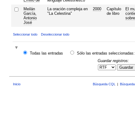
Emilio de
lenguaje celestinesco
Meilán
La oración compleja en
2000
Capítulo
El m
García,
"La Celestina"
de libro
conti
Antonio
sobre
José
Seleccionar todo
Deseleccionar todo
Todas las entradas
Sólo las entradas seleccionadas:
Guardar registros:
Guardar
Inicio
Búsqueda CQL
|
Búsqueda