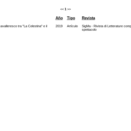
<<
1
>>
Año
Tipo
Revista
avalleresco tra "La Celestina" e il
2019
Artículo
SigMa - Rivista di Letterature compa
spettacolo