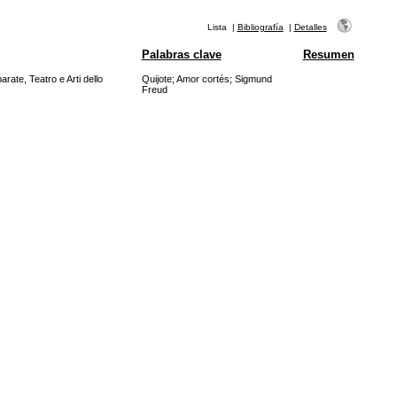
Lista
|
Bibliografía
|
Detalles
Palabras clave
Resumen
rate, Teatro e Arti dello
Quijote
;
Amor cortés
;
Sigmund
Freud