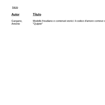
Inicio
Autor
Título
Gargano,
Modello freudiano e contenuti storici: il codice d'amore cortese-c
Antonio
"Quijote"