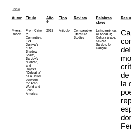
Inicio
Autor
Título
Año
Tipo
Revista
Palabras
Resu
clave
Myers,
From Cairo
2019
Artículo
Comparative
Latinoamérica
;
Ca
Robert
to
Literature
Al-Andalus
;
Camagüey:
Studies
Cultura árabe
;
con
IBN
Severo
Daniyal's
Sarduy
;
Ibn
de
"The
Daniyal
Shadow
Spirit",
mo
Sarduy's
"Cobra",
crí
and
Rojas's
"Celestina"
de 
as a Bawd
between
la 
the Arab
World and
poe
Latin
America
rep
esp
do
Fer