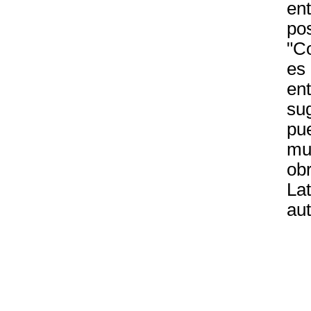
ent
po
"Co
es 
ent
sug
pue
mul
obr
La
aut