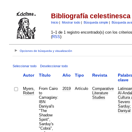
Bibliografía celestinesca
Inicio
|
Mostrar todo
|
Búsqueda simple
|
Búsqueda av
1–1 de 1 registro encontrado(s) con los criteri
(
RSS
):
Opciones de búsqueda y visualización
Seleccionar todo
Deseleccionar todo
Autor
Título
Año
Tipo
Revista
Palabr
clave
Myers,
From Cairo
2019
Artículo
Comparative
Latinoa
Robert
to
Literature
Al-Anda
Camagüey:
Studies
Cultura 
IBN
Severo
Daniyal's
Sarduy
"The
Daniyal
Shadow
Spirit",
Sarduy's
"Cobra",