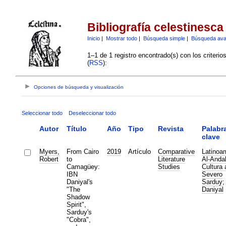
Bibliografía celestinesca
Inicio
|
Mostrar todo
|
Búsqueda simple
|
Búsqueda av
1–1 de 1 registro encontrado(s) con los criteri
(
RSS
):
Opciones de búsqueda y visualización
Seleccionar todo
Deseleccionar todo
Autor
Título
Año
Tipo
Revista
Palabr
clave
Myers,
From Cairo
2019
Artículo
Comparative
Latinoa
Robert
to
Literature
Al-Anda
Camagüey:
Studies
Cultura 
IBN
Severo
Daniyal's
Sarduy
"The
Daniyal
Shadow
Spirit",
Sarduy's
"Cobra",