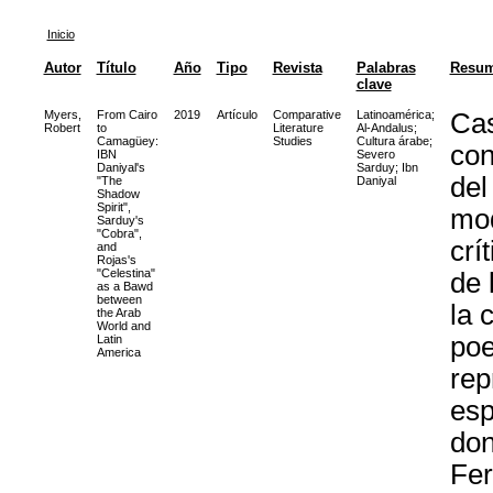
Inicio
Autor
Título
Año
Tipo
Revista
Palabras
Resu
clave
Myers,
From Cairo
2019
Artículo
Comparative
Latinoamérica
;
Cas
Robert
to
Literature
Al-Andalus
;
Camagüey:
Studies
Cultura árabe
;
con
IBN
Severo
Daniyal's
Sarduy
;
Ibn
del
"The
Daniyal
Shadow
Spirit",
mod
Sarduy's
"Cobra",
crí
and
Rojas's
"Celestina"
de 
as a Bawd
between
la 
the Arab
World and
poe
Latin
America
rep
esp
don
Fer