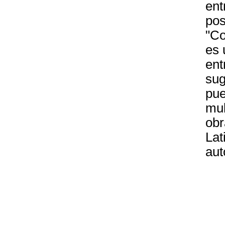
ent
pos
"Co
es 
ent
sug
pue
mul
obr
Lat
aut