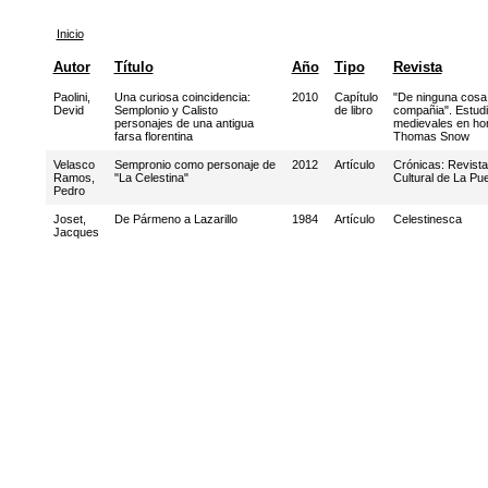
Inicio
Autor
Título
Año
Tipo
Revista
Paolini,
Una curiosa coincidencia:
2010
Capítulo
"De ninguna cosa 
Devid
Semplonio y Calisto
de libro
compañia". Estudi
personajes de una antigua
medievales en ho
farsa florentina
Thomas Snow
Velasco
Sempronio como personaje de
2012
Artículo
Crónicas: Revista
Ramos,
"La Celestina"
Cultural de La Pu
Pedro
Joset,
De Pármeno a Lazarillo
1984
Artículo
Celestinesca
Jacques