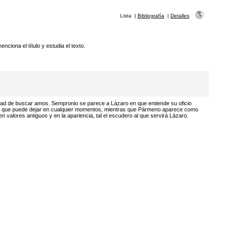
Lista
|
Bibliografía
|
Detalles
nciona el título y estudia el texto.
ad de buscar amos. Sempronio se parece a Lázaro en que entiende su oficio
s que puede dejar en cualquier momentos, mientras que Pármeno aparece como
 valores antiguos y en la apariencia, tal el escudero al que servirá Lázaro.