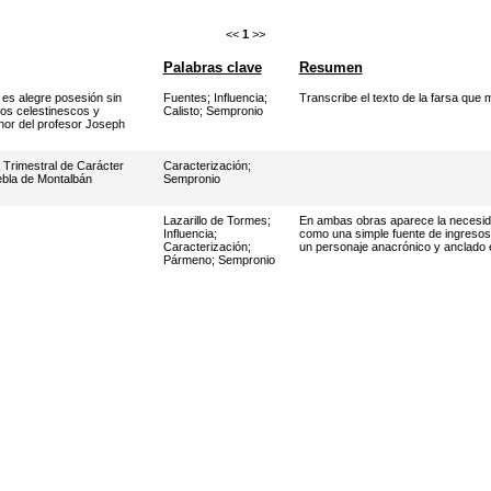
<<
1
>>
Palabras clave
Resumen
es alegre posesión sin
Fuentes
;
Influencia
;
Transcribe el texto de la farsa que me
os celestinescos y
Calisto
;
Sempronio
nor del profesor Joseph
 Trimestral de Carácter
Caracterización
;
ebla de Montalbán
Sempronio
Lazarillo de Tormes
;
En ambas obras aparece la necesid
Influencia
;
como una simple fuente de ingreso
Caracterización
;
un personaje anacrónico y anclado en
Pármeno
;
Sempronio