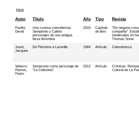
Inicio
Autor
Título
Año
Tipo
Revista
Paolini,
Una curiosa coincidencia:
2010
Capítulo
"De ninguna cosa 
Devid
Semplonio y Calisto
de libro
compañia". Estudi
personajes de una antigua
medievales en ho
farsa florentina
Thomas Snow
Joset,
De Pármeno a Lazarillo
1984
Artículo
Celestinesca
Jacques
Velasco
Sempronio como personaje de
2012
Artículo
Crónicas: Revista
Ramos,
"La Celestina"
Cultural de La Pu
Pedro