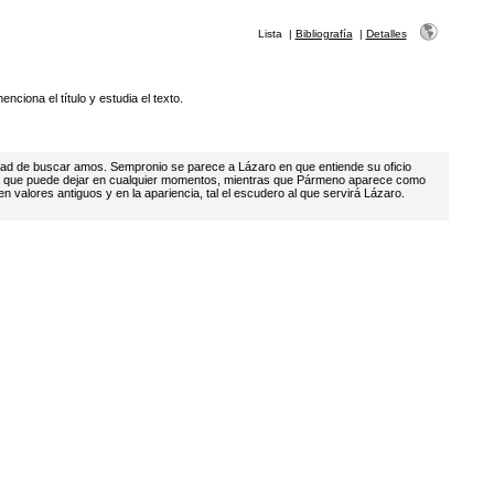
Lista
|
Bibliografía
|
Detalles
nciona el título y estudia el texto.
ad de buscar amos. Sempronio se parece a Lázaro en que entiende su oficio
s que puede dejar en cualquier momentos, mientras que Pármeno aparece como
 valores antiguos y en la apariencia, tal el escudero al que servirá Lázaro.