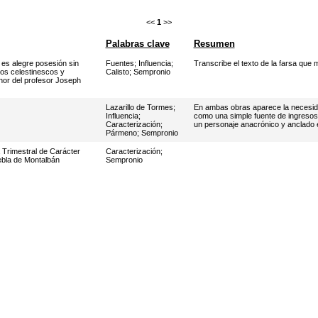
<<
1
>>
Palabras clave
Resumen
es alegre posesión sin
Fuentes
;
Influencia
;
Transcribe el texto de la farsa que me
os celestinescos y
Calisto
;
Sempronio
nor del profesor Joseph
Lazarillo de Tormes
;
En ambas obras aparece la necesid
Influencia
;
como una simple fuente de ingreso
Caracterización
;
un personaje anacrónico y anclado en
Pármeno
;
Sempronio
 Trimestral de Carácter
Caracterización
;
ebla de Montalbán
Sempronio