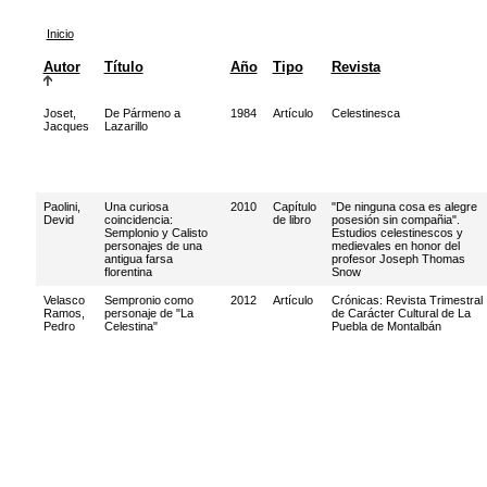
Inicio
Autor
Título
Año
Tipo
Revista
Joset,
De Pármeno a
1984
Artículo
Celestinesca
Jacques
Lazarillo
Paolini,
Una curiosa
2010
Capítulo
"De ninguna cosa es alegre
Devid
coincidencia:
de libro
posesión sin compañia".
Semplonio y Calisto
Estudios celestinescos y
personajes de una
medievales en honor del
antigua farsa
profesor Joseph Thomas
florentina
Snow
Velasco
Sempronio como
2012
Artículo
Crónicas: Revista Trimestral
Ramos,
personaje de "La
de Carácter Cultural de La
Pedro
Celestina"
Puebla de Montalbán