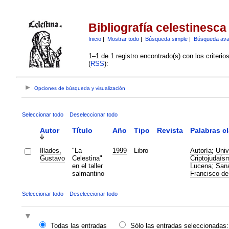
Bibliografía celestinesca
Inicio
|
Mostrar todo
|
Búsqueda simple
|
Búsqueda av
1–1 de 1 registro encontrado(s) con los criteri
(
RSS
):
Opciones de búsqueda y visualización
Seleccionar todo
Deseleccionar todo
Autor
Título
Año
Tipo
Revista
Palabras c
Illades,
"La
1999
Libro
Autoría
;
Univ
Gustavo
Celestina"
Criptojudaís
en el taller
Lucena
;
Sana
salmantino
Francisco de 
Seleccionar todo
Deseleccionar todo
Todas las entradas
Sólo las entradas seleccionadas: