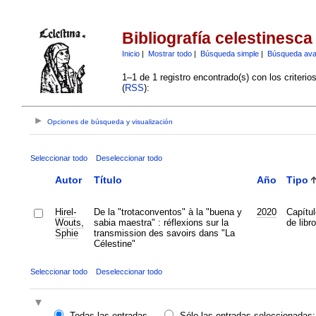
Bibliografía celestinesca
Inicio
|
Mostrar todo
|
Búsqueda simple
|
Búsqueda av
1–1 de 1 registro encontrado(s) con los criteri
(
RSS
):
Opciones de búsqueda y visualización
Seleccionar todo
Deseleccionar todo
Autor
Título
Año
Tipo
Hirel-
De la "trotaconventos" à la "buena y
2020
Capítul
Wouts,
sabia maestra" : réflexions sur la
de libro
Sphie
transmission des savoirs dans "La
Célestine"
Seleccionar todo
Deseleccionar todo
Todas las entradas
Sólo las entradas seleccionadas: