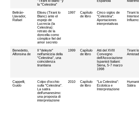
"Tirant lo blanc" y
Espanola
Matrimo
la "Celestina"
Beltrán-
Eliseu (Tirant lo
1997
Capítulo
Cinco siglos de
Tirant l
Llavador,
Blanc) ante el
de libro
"Celestina".
Intertex
Rafael
espejo de
Aportaciones
Influenc
Lucrecia (la
interpretativas
Celestina):
retrato de la
doncella como
cómplice fiel del
amor secreto
Benedetto,
Il "deleyte"
1999
Capítulo
Atti del XVIII
Tirant l
Alfonsina de
nell'amicizia della
de libro
Convegno
Amistad
"Celestina", una
dell'Associazione
coincidenza
Ispanisti Italiani:
tirantiana
Siena, 5-7 marzo
1998
Cappelli,
Colpo d'occhio
2010
Capítulo
"La Celestina":
Humani
Guido
sulla "Celestina".
de libro
Ecdotica e
Sátira
La satira
Interpretazione
dell'umanesimo:
una proposta di
interpretazione