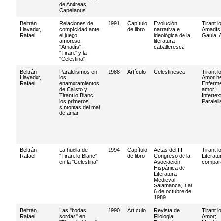
de Andreas
Capellanus
Beltrán
Relaciones de
1991
Capítulo
Evolución
Tirant l
Llavador,
complicidad ante
de libro
narrativa e
Amadís
Rafael
el juego
ideológica de la
Gaula
;
amoroso:
literatura
"Amadís",
caballeresca
"Tirant" y la
"Celestina"
Beltrán
Paralelismos en
1988
Artículo
Celestinesca
Tirant l
Llavador,
los
Amor h
Rafael
enamoramientos
Enferm
de Calisto y
amor
;
Tirant lo Blanc:
Intertex
los primeros
Paralel
síntomas del mal
de amar
Beltrán,
La huella de
1994
Capítulo
Actas del III
Tirant l
Rafael
"Tirant lo Blanc"
de libro
Congreso de la
Literatu
en la "Celestina"
Asociación
compar
Hispánica de
Literatura
Medieval:
Salamanca, 3 al
6 de octubre de
1989
Beltrán,
Las "bodas
1990
Artículo
Revista de
Tirant l
Rafael
sordas" en
Filologia
Amor
;