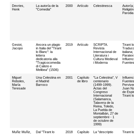
Devries,
La autoría de la
2000
Artículo
Celestinesca
Autoría
Henk
"Comedia"
Religión
Parodia
Gesiot,
Ancora un plagio
2019
Artículo
SCRIPTA.
Tirant l
Jacopo
in Italia del "Tirant
Revista
Traducc
lo Blanc": la
Internacional de
italiana
;
lettera
Literatura i
Paratex
dedicatoria alla
Cultura Medieval
Influenc
"Tragicocomedia
i Moderna
Fuente
di Calisto e
Melibea" (1506)
Miguel
Una Celestina en
2001
Capítulo
"La Celestina", V
Influenc
Reboles,
el Madrid
de libro
centenario
Fuente
María
Barroco
(1499-1999).
Pervive
Teresade
Actas del
Juan Na
Congreso
de Espi
Internacional
Tirant l
(Salamanca,
Talavera de la
Reina, Toledo,
La Puebla de
Montalbán, 27 de
septiembre - 1
de octubre de
1999)
Muñiz Muñiz,
Dal "Tirant lo
2018
Capítulo
La "descriptio
Tirant l