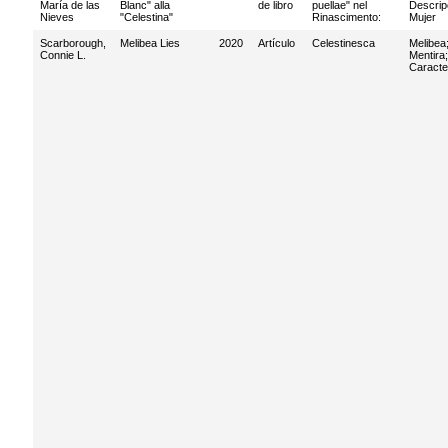
María de las
Blanc" alla
de libro
puellae" nel
Descrip
Nieves
"Celestina"
Rinascimento:
Mujer
Scarborough,
Melibea Lies
2020
Artículo
Celestinesca
Melibea
Connie L.
Mentira
;
Caracte