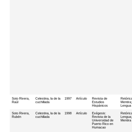
Soto Rivera,
Celestina, la de la
1997
Artículo
Revista de
Retóric
Raúl
cuchillada
Estudios
Mentira
;
Hispánicos
Lengua
Soto Rivera,
Celestina, la de la
1998
Artículo
Exégesis:
Retóric
Rubén
cuchillada
Revista de la
Lengua
;
Universidad de
Mentira
Puerto Rico en
Humacao