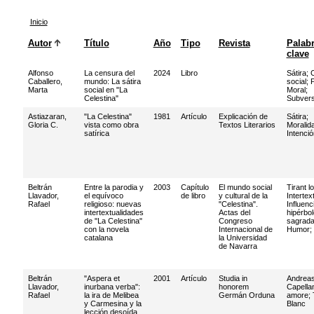
Inicio
Autor
Título
Año
Tipo
Revista
Palab
clave
Alfonso
La censura del
2024
Libro
Sátira
;
C
Caballero,
mundo: La sátira
social
;
P
Marta
social en "La
Moral
;
Celestina"
Subvers
Astiazaran,
"La Celestina"
1981
Artículo
Explicación de
Sátira
;
Gloria C.
vista como obra
Textos Literarios
Moralid
satírica
Intenció
Beltrán
Entre la parodia y
2003
Capítulo
El mundo social
Tirant l
Llavador,
el equívoco
de libro
y cultural de la
Intertex
Rafael
religioso: nuevas
"Celestina".
Influenc
intertextualidades
Actas del
hipérbol
de "La Celestina"
Congreso
sagrad
con la novela
Internacional de
Humor
;
catalana
la Universidad
de Navarra
Beltrán
"Aspera et
2001
Artículo
Studia in
Andrea
Llavador,
inurbana verba":
honorem
Capella
Rafael
la ira de Melibea
Germán Orduna
amore
;
y Carmesina y la
Blanc
lección desoída