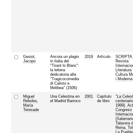
Gesiot,
Ancora un plagio
2019
Artículo
SCRIPTA
Jacopo
in Italia del
Revista
"Tirant lo Blanc":
Internacio
la lettera
Literatura 
dedicatoria alla
Cultura M
"Tragicocomedia
i Moderna
di Calisto e
Melibea" (1506)
Miguel
Una Celestina en
2001
Capítulo
"La Celest
Reboles,
el Madrid Barroco
de libro
centenario
María
1999). Act
Teresade
Congreso
Internacio
(Salaman
Talavera d
Reina, Tol
La Puebla