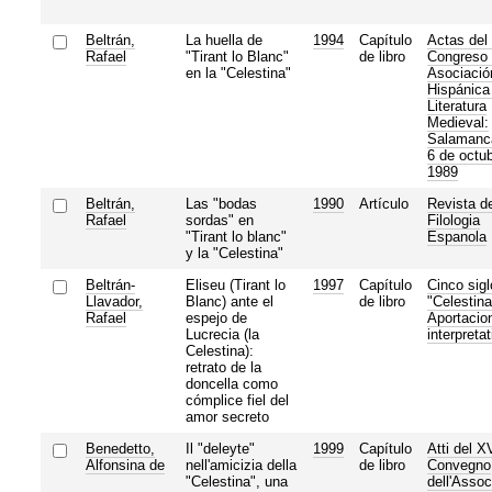
Beltrán,
La huella de
1994
Capítulo
Actas del 
Rafael
"Tirant lo Blanc"
de libro
Congreso 
en la "Celestina"
Asociació
Hispánica
Literatura
Medieval:
Salamanca
6 de octu
1989
Beltrán,
Las "bodas
1990
Artículo
Revista d
Rafael
sordas" en
Filologia
"Tirant lo blanc"
Espanola
y la "Celestina"
Beltrán-
Eliseu (Tirant lo
1997
Capítulo
Cinco sigl
Llavador,
Blanc) ante el
de libro
"Celestina
Rafael
espejo de
Aportacio
Lucrecia (la
interpreta
Celestina):
retrato de la
doncella como
cómplice fiel del
amor secreto
Benedetto,
Il "deleyte"
1999
Capítulo
Atti del XV
Alfonsina de
nell'amicizia della
de libro
Convegno
"Celestina", una
dell'Assoc