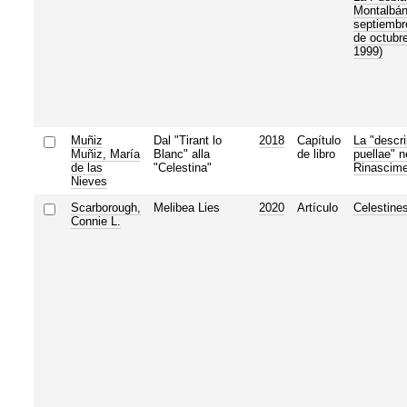
Montalbán
septiembre
de octubr
1999)
Muñiz
Dal "Tirant lo
2018
Capítulo
La "descri
Muñiz, María
Blanc" alla
de libro
puellae" n
de las
"Celestina"
Rinascime
Nieves
Scarborough,
Melibea Lies
2020
Artículo
Celestine
Connie L.