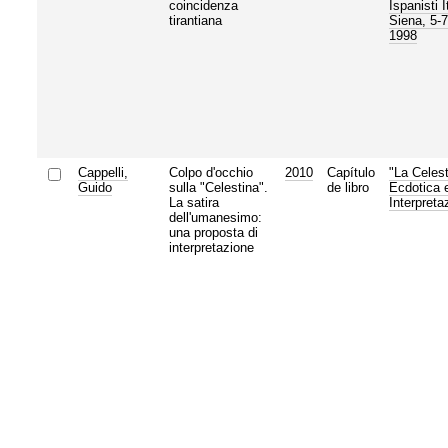
coincidenza
Ispanisti I
tirantiana
Siena, 5-
1998
Cappelli,
Colpo d'occhio
2010
Capítulo
"La Celest
Guido
sulla "Celestina".
de libro
Ecdotica 
La satira
Interpreta
dell'umanesimo:
una proposta di
interpretazione