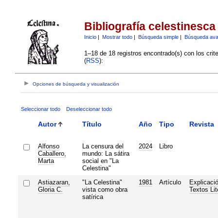
Bibliografía celestinesca
Inicio
|
Mostrar todo
|
Búsqueda simple
|
Búsqueda av
1–18 de 18 registros encontrado(s) con los crit
(
RSS
):
Opciones de búsqueda y visualización
Seleccionar todo
Deseleccionar todo
Autor
Título
Año
Tipo
Revista
Alfonso
La censura del
2024
Libro
Caballero,
mundo: La sátira
Marta
social en "La
Celestina"
Astiazaran,
"La Celestina"
1981
Artículo
Explicaci
Gloria C.
vista como obra
Textos Lit
satírica