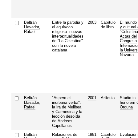
Beltrán
Entre la parodia y
2003
Capítulo
El mundo 
Llavador,
el equívoco
de libro
y cultural 
Rafael
religioso: nuevas
"Celestina
intertextualidades
Actas del
de "La Celestina"
Congreso
con la novela
Internacio
catalana
la Univers
Navarra
Beltrán
"Aspera et
2001
Artículo
Studia in
Llavador,
inurbana verba":
honorem 
Rafael
la ira de Melibea
Orduna
y Carmesina y la
lección desoída
de Andreas
Capellanus
Beltrán
Relaciones de
1991
Capítulo
Evolución