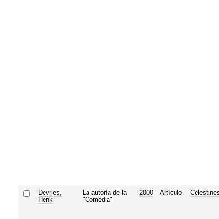
Devries,
La autoría de la
2000
Artículo
Celestine
Henk
"Comedia"