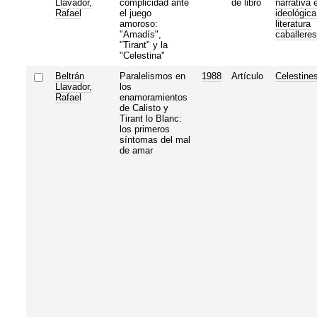
Llavador,
complicidad ante
de libro
narrativa 
Rafael
el juego
ideológica
amoroso:
literatura
"Amadís",
caballere
"Tirant" y la
"Celestina"
Beltrán
Paralelismos en
1988
Artículo
Celestine
Llavador,
los
Rafael
enamoramientos
de Calisto y
Tirant lo Blanc:
los primeros
síntomas del mal
de amar