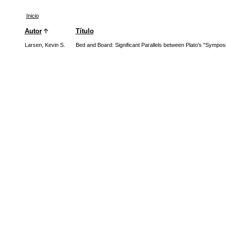
Inicio
Autor
Título
Larsen, Kevin S.
Bed and Board: Significant Parallels between Plato's "Sympos