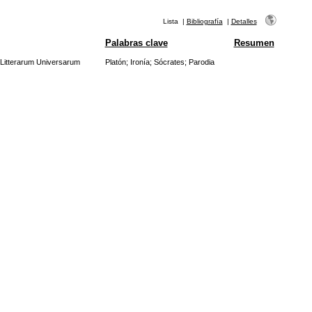
Lista
|
Bibliografía
|
Detalles
Palabras clave
Resumen
 Litterarum Universarum
Platón
;
Ironía
;
Sócrates
;
Parodia