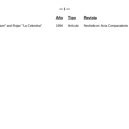
<<
1
>>
Año
Tipo
Revista
ium" and Rojas' "La Celestina"
1994
Artículo
Neohelicon: Acta Comparationis