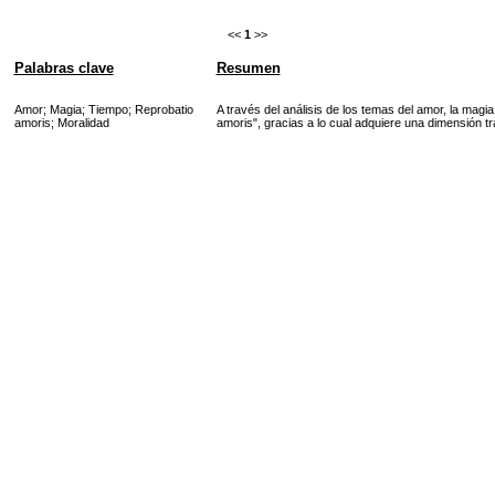
<<
1
>>
Palabras clave
Resumen
Amor
;
Magia
;
Tiempo
;
Reprobatio
A través del análisis de los temas del amor, la magi
amoris
;
Moralidad
amoris", gracias a lo cual adquiere una dimensión t