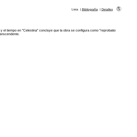
Lista
|
Bibliografía
|
Detalles
a y el tiempo en "Celestina" concluye que la obra se configura como "reprobatio
ranscendente.