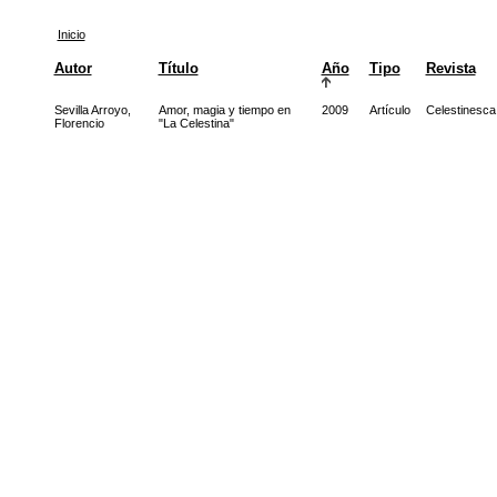
Inicio
Autor
Título
Año
Tipo
Revista
Sevilla Arroyo,
Amor, magia y tiempo en
2009
Artículo
Celestinesca
Florencio
"La Celestina"