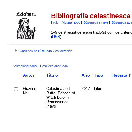
Bibliografía celestinesca
Inicio
|
Mostrar todo
|
Búsqueda simple
|
Búsqueda av
1–9 de 9 registros encontrado(s) con los criter
(
RSS
):
Opciones de búsqueda y visualización
Seleccionar todo
Deseleccionar todo
Autor
Título
Año
Tipo
Revista
Gravino,
Celestina and
2017
Libro
Neil
Ruffo: Echoes of
Witch-Lore in
Renaissance
Plays