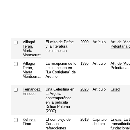
Villagrá
El mito de Dafne
2009
Artículo
Atti dell'A
Terán,
y la literatura
Peloritana d
María
celestinesca
Montserrat
Villagrá
La recepción de lo
1996
Artículo
Atti dell'A
Terán,
celestinesco en
Peloritana d
María
"La Cortigiana" de
Montserrat
Aretino
Fernández,
Una Celestina en
2023
Artículo
Crisol
Enrique
la Argelia
contemporánea
en la película
Délice Paloma
(2007)
Kehren,
El complejo de
2019
Capítulo
Eneas: La t
Timo
Cartago:
de libro
transatlánt
refracciones
fundacional