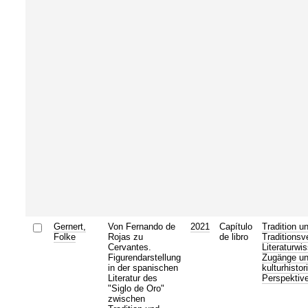
Gernert,
Von Fernando de
2021
Capítulo
Tradition u
Folke
Rojas zu
de libro
Traditionsv
Cervantes.
Literaturwi
Figurendarstellung
Zugänge u
in der spanischen
kulturhistor
Literatur des
Perspektiv
"Siglo de Oro"
zwischen