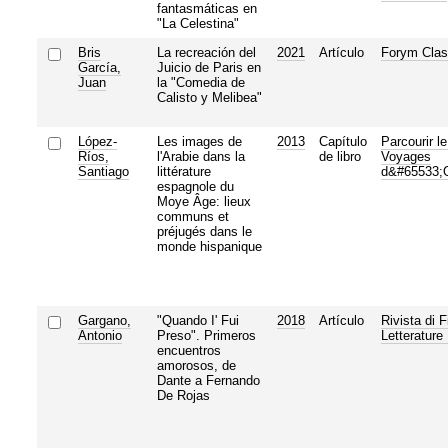
fantasmáticas en
"La Celestina"
Bris
La recreación del
2021
Artículo
Forym Clas
García,
Juicio de Paris en
Juan
la "Comedia de
Calisto y Melibea"
López-
Les images de
2013
Capítulo
Parcourir l
Ríos,
l'Arabie dans la
de libro
Voyages
Santiago
littérature
d&#65533;O
espagnole du
Moye Âge: lieux
communs et
préjugés dans le
monde hispanique
Gargano,
"Quando I' Fui
2018
Artículo
Rivista di F
Antonio
Preso". Primeros
Letterature
encuentros
amorosos, de
Dante a Fernando
De Rojas