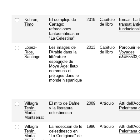
Kehren,
El complejo de
2019
Capítulo
Eneas: La t
Timo
Cartago:
de libro
transatlánt
refracciones
fundacional
fantasmáticas en
"La Celestina"
López-
Les images de
2013
Capítulo
Parcourir l
Ríos,
l'Arabie dans la
de libro
Voyages
Santiago
littérature
d&#65533;O
espagnole du
Moye Âge: lieux
communs et
préjugés dans le
monde hispanique
Villagrá
El mito de Dafne
2009
Artículo
Atti dell'A
Terán,
y la literatura
Peloritana d
María
celestinesca
Montserrat
Villagrá
La recepción de lo
1996
Artículo
Atti dell'A
Terán,
celestinesco en
Peloritana d
María
"La Cortigiana" de