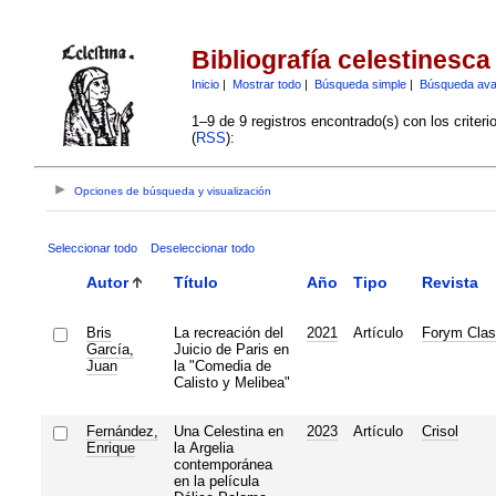
Bibliografía celestinesca
Inicio
|
Mostrar todo
|
Búsqueda simple
|
Búsqueda av
1–9 de 9 registros encontrado(s) con los criter
(
RSS
):
Opciones de búsqueda y visualización
Seleccionar todo
Deseleccionar todo
Autor
Título
Año
Tipo
Revista
Bris
La recreación del
2021
Artículo
Forym Clas
García,
Juicio de Paris en
Juan
la "Comedia de
Calisto y Melibea"
Fernández,
Una Celestina en
2023
Artículo
Crisol
Enrique
la Argelia
contemporánea
en la película