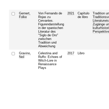
Gernert,
Von Fernando de
2021
Capítulo
Tradition u
Folke
Rojas zu
de libro
Traditionsv
Cervantes.
Literaturwi
Figurendarstellung
Zugänge u
in der spanischen
kulturhistor
Literatur des
Perspektiv
"Siglo de Oro"
zwischen
Tradition und
Abweichung
Gravino,
Celestina and
2017
Libro
Neil
Ruffo: Echoes of
Witch-Lore in
Renaissance
Plays