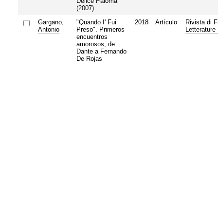
Délice Paloma
(2007)
Gargano,
"Quando I' Fui
2018
Artículo
Rivista di F
Antonio
Preso". Primeros
Letterature
encuentros
amorosos, de
Dante a Fernando
De Rojas