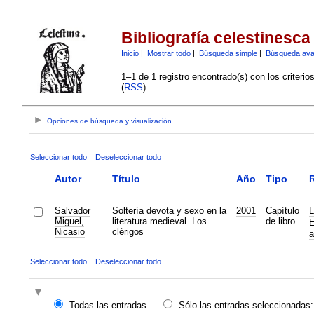
Bibliografía celestinesca
Inicio
|
Mostrar todo
|
Búsqueda simple
|
Búsqueda av
1–1 de 1 registro encontrado(s) con los criteri
(
RSS
):
Opciones de búsqueda y visualización
Seleccionar todo
Deseleccionar todo
Autor
Título
Año
Tipo
R
Salvador
Soltería devota y sexo en la
2001
Capítulo
L
Miguel,
literatura medieval. Los
de libro
E
Nicasio
clérigos
a
Seleccionar todo
Deseleccionar todo
Todas las entradas
Sólo las entradas seleccionadas: