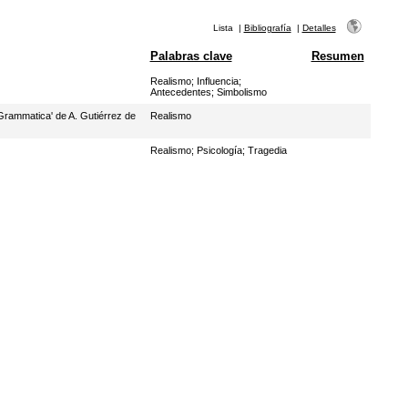
Lista
|
Bibliografía
|
Detalles
Palabras clave
Resumen
Realismo
;
Influencia
;
Antecedentes
;
Simbolismo
 Grammatica' de A. Gutiérrez de
Realismo
Realismo
;
Psicología
;
Tragedia