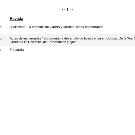
<<
1
>>
Revista
o
"Celestina". La comedia de Calixto y Melibea, locos enamorados
o
Actas de las jornadas "Surgimiento y desarrollo de la imprensa en Burgos. De la 'Ars
Cerezo a la 'Celestina' de Fernando de Rojas"
o
Theatralia