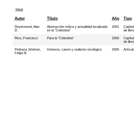
Inicio
Autor
Título
Año
Tipo
Deyermond, Alan
Abstracción mítica y actualidad localizada
2001
Capítul
D.
en la "Celestina"
de libro
Rico, Francisco
Para la "Celestina"
2000
Capítul
de libro
Pedraza Jiménez,
Géneros, canon y realismo sicológico
2000
Artícul
Felipe B.