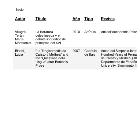
Inicio
Autor
Título
Año
Tipo
Revista
Villagrá
La literatura
2010
Artículo
Atti dell'Accademia Pelor
Terán,
celestinesca y el
María
debate lingüístico de
Montserrat
principios del XVI
Binotti,
"La Tragicomedia de
2007
Capítulo
Actas del Simposio Inte
Lucia
Calisto y Melibea" and
de libro
Hundred Years of Ferna
the "Questione della
de Calisto y Melibea' (1
Lingua" after Bembo's
Departmento de Español
Prose
University, Bloomington)