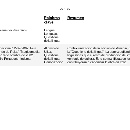
<<
1
>>
Palabras
Resumen
clave
itana dei Pericolanti
Lengua
;
Lenguaje
;
Questione
della lingua
rnacional "1502-2002: Five
Alfonso de
Contextualización de la edición de Venecia, G
ndo de Rojas' 'Tragicomedia
Ulloa
;
la "Questione della lingua". La autora defie
8-19 de octubre de 2002,
Questione
lingüísticas que el resto de producción del 
 y Portugués, Indiana
della lingua
;
vehículo de cultura. Esto se manifiesta en l
Canonización
contribuyeran a canonizar la obra en Italia.