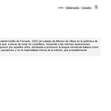
Lista
|
Bibliografía
|
Detalles
abriel Giolito de Ferrariis, 1553 (al cuidado de Alfonso de Ulloa) en la polémica de
nde que, a pesar de estar en castellano, responde a las mismas aspiraciones
impresor por aquellos años, destinada a promover la lengua vernácula italiana como
os paratextos y en la materialidad misma de la edición, que probablemente