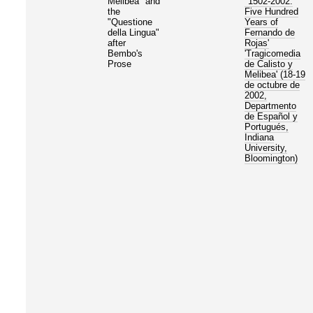
Melibea" and
"1502-2002:
the
Five Hundred
"Questione
Years of
della Lingua"
Fernando de
after
Rojas'
Bembo's
'Tragicomedia
Prose
de Calisto y
Melibea' (18-19
de octubre de
2002,
Departmento
de Español y
Portugués,
Indiana
University,
Bloomington)