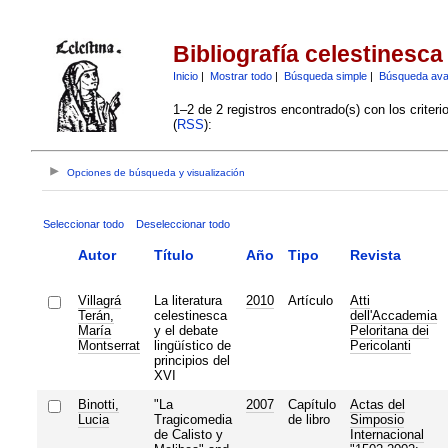
Bibliografía celestinesca
Inicio
|
Mostrar todo
|
Búsqueda simple
|
Búsqueda av
1–2 de 2 registros encontrado(s) con los criter
(
RSS
):
Opciones de búsqueda y visualización
Seleccionar todo
Deseleccionar todo
Autor
Título
Año
Tipo
Revista
Villagrá
La literatura
2010
Artículo
Atti
Terán,
celestinesca
dell'Accademia
María
y el debate
Peloritana dei
Montserrat
lingüístico de
Pericolanti
principios del
XVI
Binotti,
"La
2007
Capítulo
Actas del
Lucia
Tragicomedia
de libro
Simposio
de Calisto y
Internacional