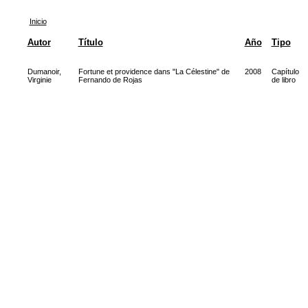
Inicio
Autor
Título
Año
Tipo
Dumanoir,
Fortune et providence dans "La Célestine" de
2008
Capítulo
Virginie
Fernando de Rojas
de libro