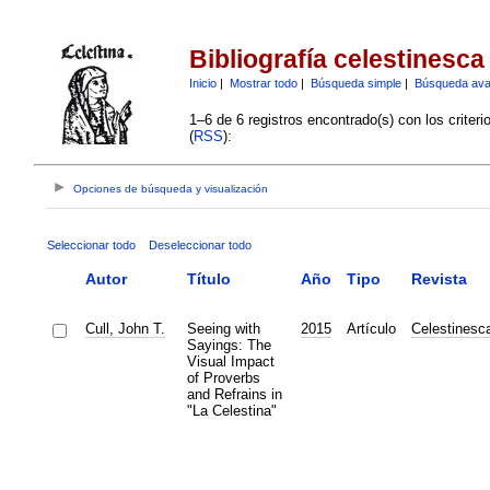
Bibliografía celestinesca
Inicio
|
Mostrar todo
|
Búsqueda simple
|
Búsqueda av
1–6 de 6 registros encontrado(s) con los criter
(
RSS
):
Opciones de búsqueda y visualización
Seleccionar todo
Deseleccionar todo
Autor
Título
Año
Tipo
Revista
Cull, John T.
Seeing with
2015
Artículo
Celestinesc
Sayings: The
Visual Impact
of Proverbs
and Refrains in
"La Celestina"