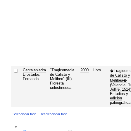
Cantalapiedra
"Tragicomedia
2000
Libro
�Tragicome
Erostarbe,
de Calisto y
de Calisto y
Fernando
Melibea" (III).
Melibea�
Floresta
(Valencia, J
celestinesca
Joffre, 1514)
Estudios y
edición
paleográfica
Seleccionar todo
Deseleccionar todo