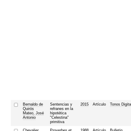
Bernaldo de
Sentencias y
2015
Artículo
Tonos Digita
Quirós
refranes en la
Mateo, José
hipotética
Antonio
"Celestina"
primitiva
Chevalier,
Proverbes et
1988
Artículo
Bulletin