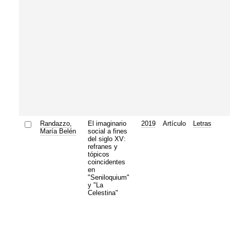
Randazzo,
El imaginario
2019
Artículo
Letras
María Belén
social a fines
del siglo XV:
refranes y
tópicos
coincidentes
en
"Seniloquium"
y "La
Celestina"