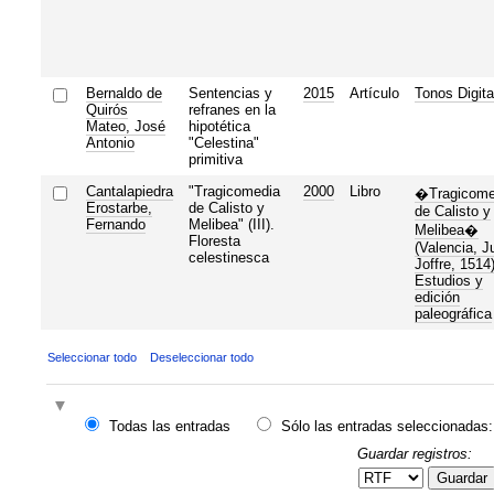
Bernaldo de
Sentencias y
2015
Artículo
Tonos Digita
Quirós
refranes en la
Mateo, José
hipotética
Antonio
"Celestina"
primitiva
Cantalapiedra
"Tragicomedia
2000
Libro
�Tragicome
Erostarbe,
de Calisto y
de Calisto y
Fernando
Melibea" (III).
Melibea�
Floresta
(Valencia, J
celestinesca
Joffre, 1514)
Estudios y
edición
paleográfica
Seleccionar todo
Deseleccionar todo
Todas las entradas
Sólo las entradas seleccionadas:
Guardar registros:
Guardar