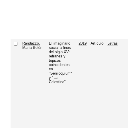
Randazzo,
El imaginario
2019
Artículo
Letras
María Belén
social a fines
del siglo XV:
refranes y
tópicos
coincidentes
en
"Seniloquium"
y "La
Celestina"