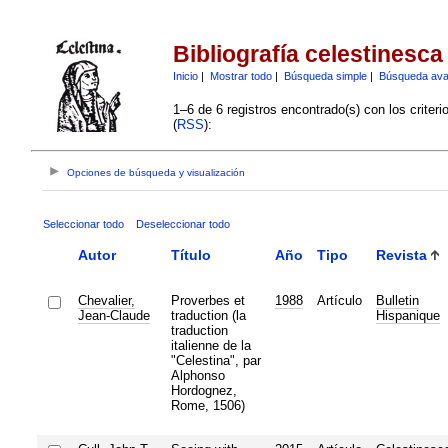
Bibliografía celestinesca
Inicio
|
Mostrar todo
|
Búsqueda simple
|
Búsqueda av
1–6 de 6 registros encontrado(s) con los criter
(
RSS
):
Opciones de búsqueda y visualización
Seleccionar todo
Deseleccionar todo
Autor
Título
Año
Tipo
Revista
Chevalier,
Proverbes et
1988
Artículo
Bulletin
Jean-Claude
traduction (la
Hispanique
traduction
italienne de la
"Celestina", par
Alphonso
Hordognez,
Rome, 1506)