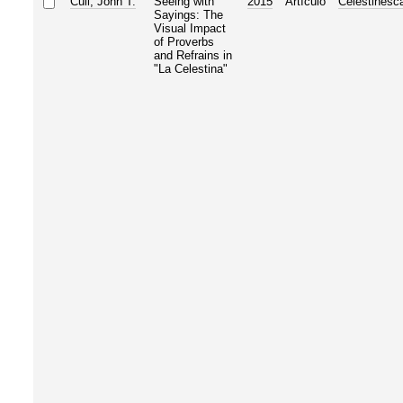
Cull, John T.
Seeing with
2015
Artículo
Celestinesc
Sayings: The
Visual Impact
of Proverbs
and Refrains in
"La Celestina"