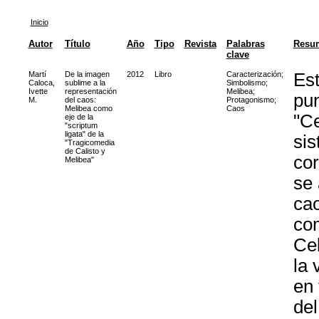
Inicio
Autor
Título
Año
Tipo
Revista
Palabras
Resu
clave
Martí
De la imagen
2012
Libro
Caracterización
;
Est
Caloca,
sublime a la
Simbolismo
;
Ivette
representación
Melibea
;
pun
M.
del caos:
Protagonismo
;
Melibea como
Caos
"Ce
eje de la
"scriptum
ligata" de la
sis
"Tragicomedia
de Calisto y
cor
Melibea"
se 
cao
com
Cel
la 
en 
del