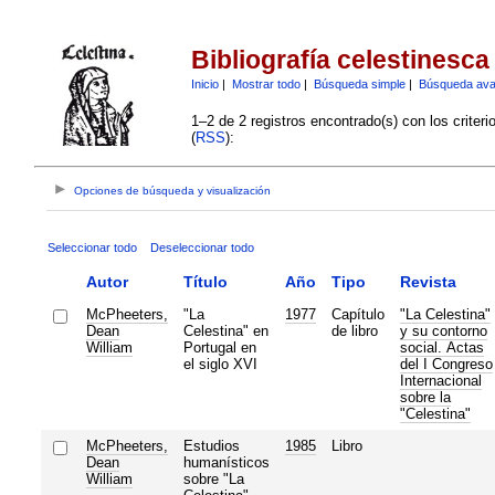
Bibliografía celestinesca
Inicio
|
Mostrar todo
|
Búsqueda simple
|
Búsqueda av
1–2 de 2 registros encontrado(s) con los criter
(
RSS
):
Opciones de búsqueda y visualización
Seleccionar todo
Deseleccionar todo
Autor
Título
Año
Tipo
Revista
McPheeters,
"La
1977
Capítulo
"La Celestina"
Dean
Celestina" en
de libro
y su contorno
William
Portugal en
social. Actas
el siglo XVI
del I Congreso
Internacional
sobre la
"Celestina"
McPheeters,
Estudios
1985
Libro
Dean
humanísticos
William
sobre "La