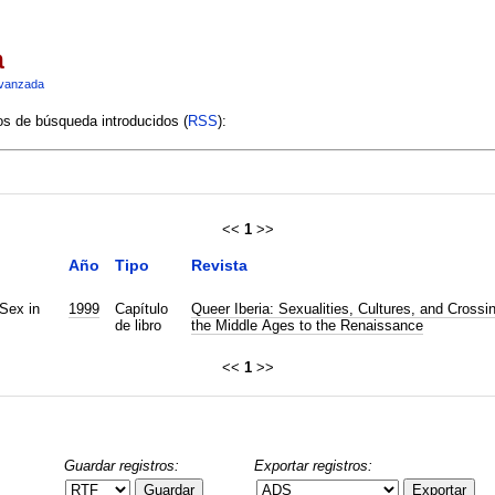
a
vanzada
ios de búsqueda introducidos (
RSS
):
<<
1
>>
Año
Tipo
Revista
Sex in
1999
Capítulo
Queer Iberia: Sexualities, Cultures, and Crossi
de libro
the Middle Ages to the Renaissance
<<
1
>>
Guardar registros:
Exportar registros:
Guardar
Exportar