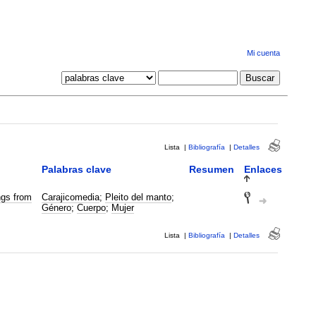
Mi cuenta
Lista
|
Bibliografía
|
Detalles
Palabras clave
Resumen
Enlaces
ngs from
Carajicomedia
;
Pleito del manto
;
Género
;
Cuerpo
;
Mujer
Lista
|
Bibliografía
|
Detalles