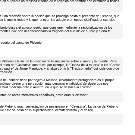
a en su planto en realidad el tema de la relación del hombre con el mundo a finales
 es una reflexión sobre la acción que se prolonga hasta el presente de Pleberio, que
o lo que le rodea y lo que ha ocurrido adquiere un nuevo significado a sus ojos.
eberio busca el autoconsuelo, que consigue mediante la racionalización de los
antes que han desencadenado la tragedia del suicidio de su hija y cierta fe
esorio del planto de Pleberio.
e Pleberio a la luz de la tradición de la imaginería sobre el amor y la muerte. Para
 el texto de "Celestina" con el de, por ejemplo, la "Danza de la muerta" o las "Coplas
 su padre" de Jorge Manrique, y analiza cómo la "Tragicomedia" coincide con o de
tradición.
o de Pleberio tiene por objeto a Melibea, el verdadero protagonista es el propio
onólogo ofrece una percepción más personal e individual del duelo que nos
ctitud moderna ante la muerte, en la que se destaca la soledad.
antos de obras medievales españolas, entre ellas "Celestina".
 de Pleberio una manifestación de pesimismo en "Celestina". La visión de Pleberio
e éste se basa en la superficialidad, el materialismo y el deseo.