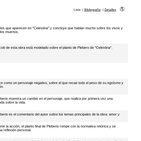
Lista
|
Bibliografía
|
Detalles
elos que aparecen en "Celestina" y concluye que hablan mucho sobre los vivos y
 los muertos.
cob de esta obra está modelado sobre el planto de Plebero de "Celestina".
ce como un personaje negativo, sobre el que recae todo el peso de su egoísmo y
ón.
eberio muestra un cambio en el personaje, que realiza por primera vez una
nda sobre la vida.
eberio es el comentario del autor sobre los temas principales de la obra: amor y
ir la acción, el planto final de Pleberio rompe con la normativa retórica y se
a reflexión personal.