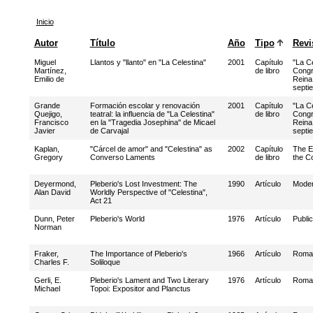
Inicio
Autor
Título
Año
Tipo
Revi
Miguel
Llantos y "llanto" en "La Celestina"
2001
Capítulo
"La Ce
Martínez,
de libro
Congr
Emilio de
Reina
septi
Grande
Formación escolar y renovación
2001
Capítulo
"La Ce
Quejigo,
teatral: la influencia de "La Celestina"
de libro
Congr
Francisco
en la "Tragedia Josephina" de Micael
Reina
Javier
de Carvajal
septi
Kaplan,
"Cárcel de amor" and "Celestina" as
2002
Capítulo
The Ev
Gregory
Converso Laments
de libro
the C
Deyermond,
Pleberio's Lost Investment: The
1990
Artículo
Moder
Alan David
Worldly Perspective of "Celestina",
Act 21
Dunn, Peter
Pleberio's World
1976
Artículo
Publi
Norman
Fraker,
The Importance of Pleberio's
1966
Artículo
Roman
Charles F.
Soliloque
Gerli, E.
Pleberio's Lament and Two Literary
1976
Artículo
Roman
Michael
Topoi: Expositor and Planctus