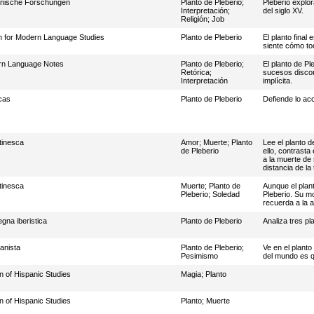
ische Forschungen
Planto de Pleberio
;
Pleberio explor
Interpretación
;
del siglo XV.
Religión
;
Job
 for Modern Language Studies
Planto de Pleberio
El planto final
siente cómo tod
n Language Notes
Planto de Pleberio
;
El planto de Pl
Retórica
;
sucesos discord
Interpretación
implícita.
cas
Planto de Pleberio
Defiende lo acc
tinesca
Amor
;
Muerte
;
Planto
Lee el planto d
de Pleberio
ello, contrasta
a la muerte de
distancia de la 
tinesca
Muerte
;
Planto de
Aunque el plant
Pleberio
;
Soledad
Pleberio. Su m
recuerda a la a
gna iberistica
Planto de Pleberio
Analiza tres pl
nista
Planto de Pleberio
;
Ve en el planto
Pesimismo
del mundo es qu
in of Hispanic Studies
Magia
;
Planto
in of Hispanic Studies
Planto
;
Muerte