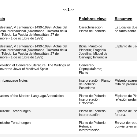
<<
1
>>
sta
Palabras clave
Resumen
lestina", V centenario (1499-1999). Actas del
Caracterización
;
Estudia los du
eso Internacional (Salamanca, Talavera de la
Planto de Pleberio
no tanto sobre
, Toledo, La Puebla de Montalbán, 27 de
embre - 1 de octubre de 1999)
lestina", V centenario (1499-1999). Actas del
Biblia
;
Planto de
El planto de Ja
eso Internacional (Salamanca, Talavera de la
Pleberio
;
Tragedia
, Toledo, La Puebla de Montalbán, 27 de
Josefina
;
Miguel de
embre - 1 de octubre de 1999)
Carvajal
;
Influencia
olution of Converso Literature. The Writings of
Converso
;
onverted Jews of Medieval Spain
Criptojudaísmo
;
Planto
n Language Notes
Interpretación
;
Planto
Pleberio apare
de Pleberio
;
falta de previsi
Pesimismo
cations of the Modern Language Association
Planto de Pleberio
;
El planto de Pl
Interpretación
;
reflexión profu
Ortodoxia
ische Forschungen
Planto de Pleberio
;
El planto de Pl
Interpretación
fortuna.
ische Forschungen
Planto de Pleberio
;
En vez de resum
Retórica
;
convierte en un
Interpretación