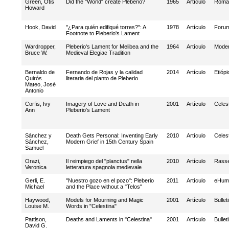
Green, Otis
Did the "World" create Pleberio?
1965
Artículo
Roman
Howard
Hook, David
"¿Para quién edifiqué torres?": A
1978
Artículo
Forum
Footnote to Pleberio's Lament
Wardropper,
Pleberio's Lament for Melibea and the
1964
Artículo
Moder
Bruce W.
Medieval Elegiac Tradition
Bernaldo de
Fernando de Rojas y la calidad
2014
Artículo
Etiópi
Quirós
literaria del planto de Pleberio
Mateo, José
Antonio
Corfis, Ivy
Imagery of Love and Death in
2001
Artículo
Celes
Ann
Pleberio's Lament
Sánchez y
Death Gets Personal: Inventing Early
2010
Artículo
Celes
Sánchez,
Modern Grief in 15th Century Spain
Samuel
Orazi,
Il reimpiego del "planctus" nella
2010
Artículo
Rasse
Veronica
letteratura spagnola medievale
Gerli, E.
"Nuestro gozo en el pozo": Pleberio
2011
Artículo
eHuma
Michael
and the Place without a "Telos"
Haywood,
Models for Mourning and Magic
2001
Artículo
Bullet
Louise M.
Words in "Celestina"
Pattison,
Deaths and Laments in "Celestina"
2001
Artículo
Bullet
David G.