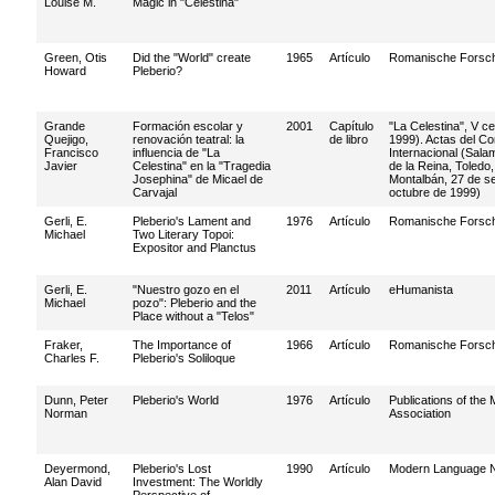
Louise M.
Magic in "Celestina"
Green, Otis
Did the "World" create
1965
Artículo
Romanische Forsc
Howard
Pleberio?
Grande
Formación escolar y
2001
Capítulo
"La Celestina", V c
Quejigo,
renovación teatral: la
de libro
1999). Actas del C
Francisco
influencia de "La
Internacional (Sala
Javier
Celestina" en la "Tragedia
de la Reina, Toledo
Josephina" de Micael de
Montalbán, 27 de se
Carvajal
octubre de 1999)
Gerli, E.
Pleberio's Lament and
1976
Artículo
Romanische Forsc
Michael
Two Literary Topoi:
Expositor and Planctus
Gerli, E.
"Nuestro gozo en el
2011
Artículo
eHumanista
Michael
pozo": Pleberio and the
Place without a "Telos"
Fraker,
The Importance of
1966
Artículo
Romanische Forsc
Charles F.
Pleberio's Soliloque
Dunn, Peter
Pleberio's World
1976
Artículo
Publications of th
Norman
Association
Deyermond,
Pleberio's Lost
1990
Artículo
Modern Language 
Alan David
Investment: The Worldly