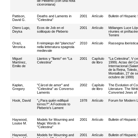
de Pleberio (con una nota
ciceroniana)
Pattison,
Deaths and Laments in
2001
Artículo
Bulletin of Hispanic
David G.
"Celestina"
Otero Lugo,
Ecos de Job en el
2001
Artículo
Mélanges Luce Lópe
Deyka
soliloquio de Pleberio
réunies et préfacées
Temimi
Orazi,
Il reimpiego del "planctus"
2010
Artículo
Rassegna iberistica
Veronica
nella letteratura spagnola
medievale
Miguel
Llantos y "llanto" en "La
2001
Capítulo
"La Celestina", V c
Martínez,
Celestina"
de libro
1999). Actas del C
Emilio de
Internacional (Sala
de la Reina, Toledo
Montalbán, 27 de se
octubre de 1999)
Kaplan,
"Cárcel de amor" and
2002
Capítulo
The Evolution of C
Gregory
"Celestina" as Converso
de libro
Literature. The Writ
Laments
Converted Jews of 
Hook, David
"¿Para quién edifiqué
1978
Artículo
Forum for Modern 
torres?": A Footnote to
Pleberio's Lament
Haywood,
Models for Mourning and
2001
Artículo
Bulletin of Hispanic
Louise M.
Magic Words in
"Celestina"
Haywood,
Models for Mourning and
2001
Artículo
Bulletin of Hispanic