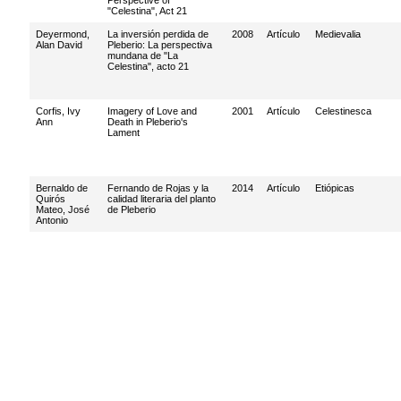
Perspective of
"Celestina", Act 21
Deyermond,
La inversión perdida de
2008
Artículo
Medievalia
Alan David
Pleberio: La perspectiva
mundana de "La
Celestina", acto 21
Corfis, Ivy
Imagery of Love and
2001
Artículo
Celestinesca
Ann
Death in Pleberio's
Lament
Bernaldo de
Fernando de Rojas y la
2014
Artículo
Etiópicas
Quirós
calidad literaria del planto
Mateo, José
de Pleberio
Antonio