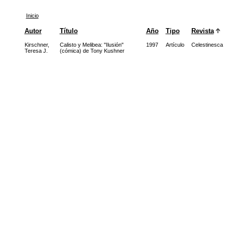
Inicio
Autor
Título
Año
Tipo
Revista
Kirschner,
Calisto y Melibea: "Ilusión"
1997
Artículo
Celestinesca
Teresa J.
(cómica) de Tony Kushner