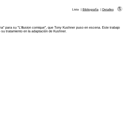
Lista
|
Bibliografía
|
Detalles
tina" para su "L'illusion comique", que Tony Kushner puso en escena. Este trabajo
o su tratamiento en la adaptación de Kushner.