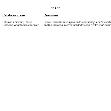
<<
1
>>
Palabras clave
Resumen
L'illusion comique
;
Pierre
Pierre Corneille se insipiró en los personajes de "Celes
Corneille
;
Adaptación escénica
analiza tanto las intertextualidades con "Celestina" com