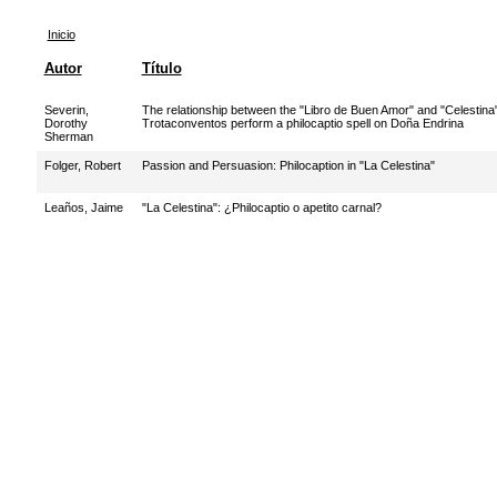
Inicio
Autor
Título
Severin,
The relationship between the "Libro de Buen Amor" and "Celestina
Dorothy
Trotaconventos perform a philocaptio spell on Doña Endrina
Sherman
Folger, Robert
Passion and Persuasion: Philocaption in "La Celestina"
Leaños, Jaime
"La Celestina": ¿Philocaptio o apetito carnal?