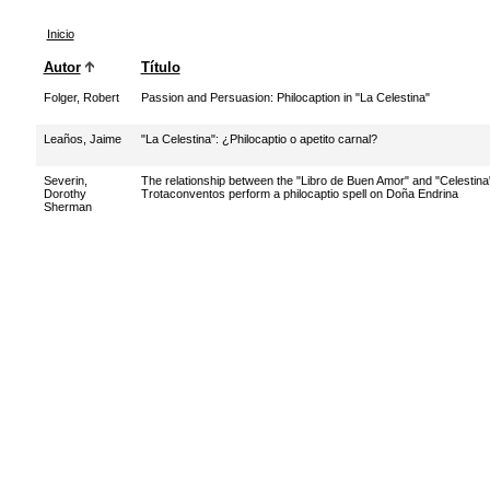
Inicio
Autor
Título
Folger, Robert
Passion and Persuasion: Philocaption in "La Celestina"
Leaños, Jaime
"La Celestina": ¿Philocaptio o apetito carnal?
Severin,
The relationship between the "Libro de Buen Amor" and "Celestina
Dorothy
Trotaconventos perform a philocaptio spell on Doña Endrina
Sherman