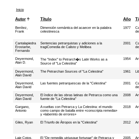
Inicio
Autor
Título
Año
T
Benítez,
Dimensión semántica del acaecer en la palabra
1977
Ca
Frank
celestinesca
de
Cantalapiedra
Sentencias petrarquistas y adiciones a la
2001
Ca
Erostarbe,
tragiComedia de Calisto y Melibea
de
Fernando
Deyermond,
1954
Ar
The "Index" to Petrarch�s Latin Works as a
Alan D.
Source of "La Celestina"
Deyermond,
The Petrarchan Sources of "La Celestina"
1961
Li
Alan David
Deyermond,
Las fuentes petrarquescas de la "Celestina"
2001
Ca
Alan David
de
Deyermond,
El índice de las obras latinas de Petrarca como una
2008
Ar
Alan David
fuente de "La Celestina"
Gargano,
A vueltas con Petrarca y La Celestina: el mundo
2018
Ar
Antonio
como campo de batalla entre «conscripta remedia»
y «laberinto de errores»
Giles, Ryan
El Triunfo de Átropos en la "Celestina"
2012
Ar
Laje Cotos,
El "De remediis utriusque fortunae" de Petrarca y
2005
Ar