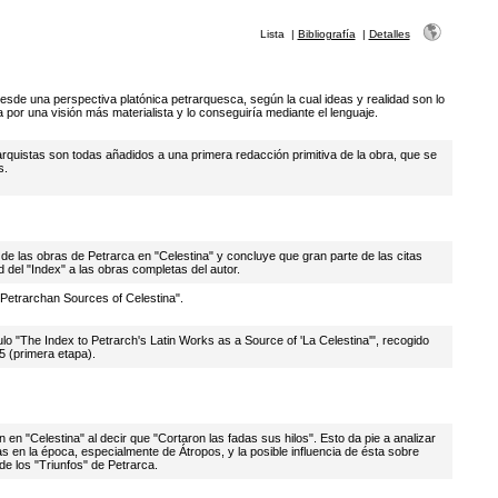
Lista
|
Bibliografía
|
Detalles
desde una perspectiva platónica petrarquesca, según la cual ideas y realidad son lo
 por una visión más materialista y lo conseguiría mediante el lenguaje.
rquistas son todas añadidos a una primera redacción primitiva de la obra, que se
s.
 de las obras de Petrarca en "Celestina" y concluye que gran parte de las citas
d del "Index" a las obras completas del autor.
Petrarchan Sources of Celestina".
ulo "The Index to Petrarch's Latin Works as a Source of 'La Celestina'", recogido
5 (primera etapa).
en "Celestina" al decir que "Cortaron las fadas sus hilos". Esto da pie a analizar
as en la época, especialmente de Átropos, y la posible influencia de ésta sobre
de los "Triunfos" de Petrarca.