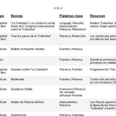
<<
1
>>
ipo
Revista
Palabras clave
Resumen
pítulo
"La Celestina" y su contorno social.
Lenguaje
;
Filosofía
;
Analiza "Celestina" 
 libro
Actas del I Congreso Internacional
Interpretación
;
mismo. Rojas optaría
sobre la "Celestina"
Petrarca
;
Platonismo
pítulo
Tras los pasos de la "Celestina"
Petrarca
;
Redacción
Las sentencias petra
 libro
escribió en dos fase
tículo
Bulletin of Hispanic Studies
Fuentes
;
Petrarca
bro
Fuentes
;
Petrarca
Estudia la presencia
provienen en realida
pítulo
Estudios sobre "La Celestina"
Petrarca
;
Fuentes
Fragmento the "The 
 libro
tículo
Medievalia
Fuentes
;
Petrarca
Traducción del artíc
en con el número 23
tículo
Quaderns d'Italià
Francesco Petrarca
;
De remediis
utriusque fortunae
tículo
Anales de Historia del Arte
Antecedentes
;
Las Parcas aparecen 
Petrarca
la figura de las Parc
"Celestina" a través 
tículo
Euphrosyne
Petrarca
;
Celestina