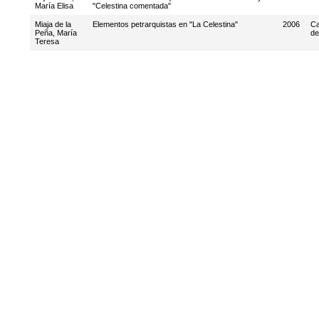
María Elisa
"Celestina comentada"
Miaja de la
Elementos petrarquistas en "La Celestina"
2006
Ca
Peña, María
de
Teresa