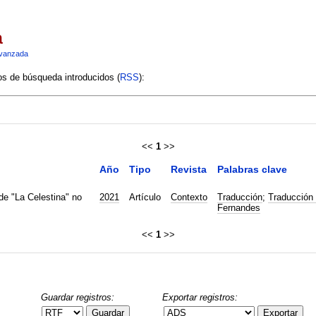
a
vanzada
ios de búsqueda introducidos (
RSS
):
<<
1
>>
Año
Tipo
Revista
Palabras clave
 de "La Celestina" no
2021
Artículo
Contexto
Traducción
;
Traducción 
Fernandes
<<
1
>>
Guardar registros:
Exportar registros:
Guardar
Exportar