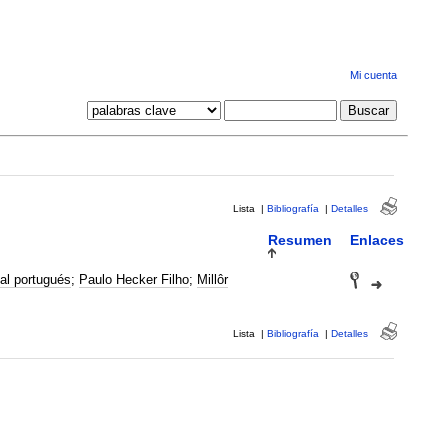
Mi cuenta
Lista
|
Bibliografía
|
Detalles
Resumen
Enlaces
al portugués
;
Paulo Hecker Filho
;
Millôr
Lista
|
Bibliografía
|
Detalles