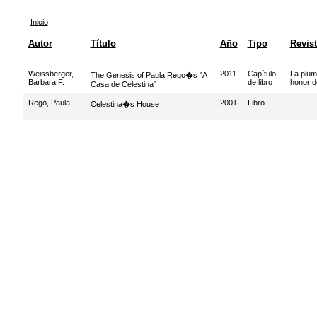
Inicio
Autor
Título
Año
Tipo
Revis
Weissberger,
2011
Capítulo
La plum
The Genesis of Paula Rego�s "A
Barbara F.
de libro
honor d
Casa de Celestina"
Rego, Paula
2001
Libro
Celestina�s House